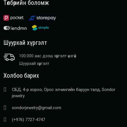
Төлбөрийн боломж
Шуурхай хүргэлт
100.000 аас дээш хүргэлт үнэгүй
Шуурхай хүргэлт
Холбоо барих
СБД, 4-р хороо, Орос элчингийн баруун талд, Sondor
jewelry
sondorjewelry@gmail.com
(+976) 7727-4747