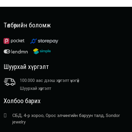
Төлбөрийн боломж
Шуурхай хүргэлт
100.000 аас дээш хүргэлт үнэгүй
Шуурхай хүргэлт
Холбоо барих
СБД, 4-р хороо, Орос элчингийн баруун талд, Sondor
jewelry